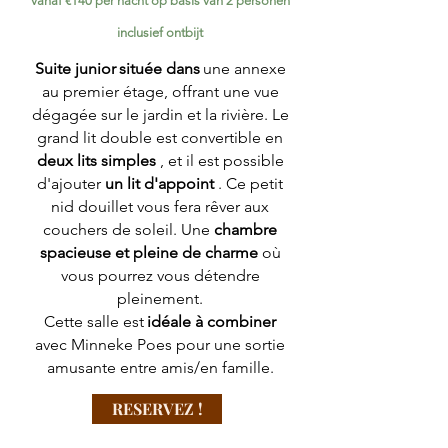
vanaf €140 per nacht op basis van 2 personen
inclusief ontbijt
Suite junior
située dans
une annexe
au premier étage, offrant une vue
dégagée sur le jardin et la rivière. Le
grand lit double est convertible en
deux lits simples
, et il est possible
d'ajouter
un lit d'appoint
. Ce petit
nid douillet vous fera rêver aux
couchers de soleil. Une
chambre
spacieuse et pleine de charme
où
vous pourrez vous détendre
pleinement.
Cette salle est
idéale à combiner
avec Minneke Poes pour une sortie
amusante entre amis/en famille.
RESERVEZ !