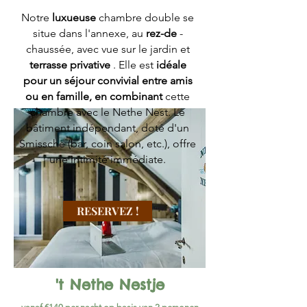
Notre
luxueuse
chambre double se
situe dans l'annexe, au
rez-de
-
chaussée, avec vue sur le jardin et
terrasse privative
. Elle est
idéale
pour un séjour convivial entre amis
ou en famille, en combinant
cette
chambre avec le Nethe Nest. Le
bâtiment indépendant, doté d'un
Smissche (bar, coin salon, etc.), offre
une intimité immédiate.
RESERVEZ !
't Nethe Nestje