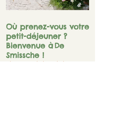
Où prenez-vous votre
petit-déjeuner ?
Bienvenue à
De
Smissche !
Charme et chaleur chaleureux et
accueillants
De Smissche est le
cœur battant
du
B&B Hullebrug : un espace rural et
chaleureux où les hôtes se retrouvent
pour se détendre, profiter et se sentir
comme chez eux.
La chambre d'amis est confortable et
meublée de façon authentique, avec
un
poêle chaleureux
pour les soirées
d'hiver.