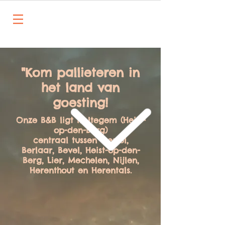
"Kom pallieteren in
het land van
goesting!
Onze B&B ligt in Itegem (Heist-
op-den-Berg)
centraal tussen Gestel,
Berlaar, Bevel, Heist-op-den-
Berg, Lier, Mechelen, Nijlen,
Herenthout en Herentals.