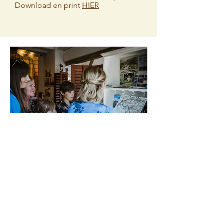
​​Download en print
HIER
Gezinsvakantie
Gezinsplezier bij B&B
Hullebrug
Ontdek de Kempen met het
hele gezin!