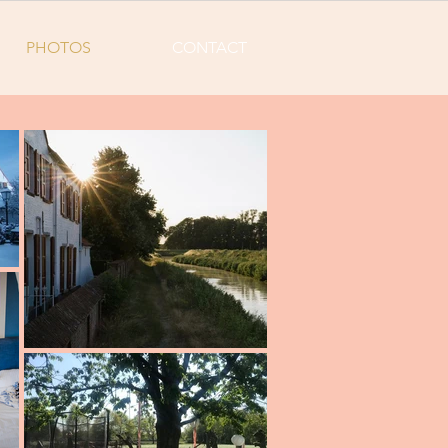
PHOTOS
CONTACT