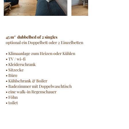
45 m² dubbelbed of 2 singles
optional ein Doppelbett oder 2 Einzelbetten
• Klimaanlage zum Heizen oder Kühlen
• TV / wi-fi
• Kleiderschrank
• Sitzecke
• Büro
• Kühlschrank & Boiler
• Badezimmer mit Doppelwaschtisch
• eine walk-in Regenschauer
• Föhn
• toilet