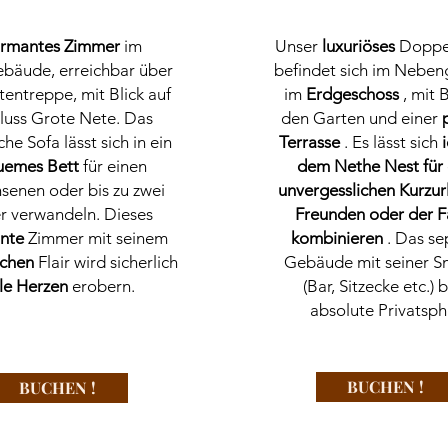
rmantes Zimmer
im
Unser
luxuriöses
Doppe
bäude, erreichbar über
befindet sich im Nebe
tentreppe, mit Blick auf
im
Erdgeschoss
, mit B
luss Grote Nete. Das
den Garten und einer
he Sofa lässt sich in ein
Terrasse
. Es lässt sich
uemes Bett
für einen
dem Nethe Nest für 
senen oder bis zu zwei
unvergesslichen Kurzur
r verwandeln. Dieses
Freunden oder der F
nte
Zimmer mit seinem
kombinieren
. Das se
schen
Flair wird sicherlich
Gebäude mit seiner S
ele Herzen
erobern.
(Bar, Sitzecke etc.) 
absolute Privatsph
BUCHEN !
BUCHEN !