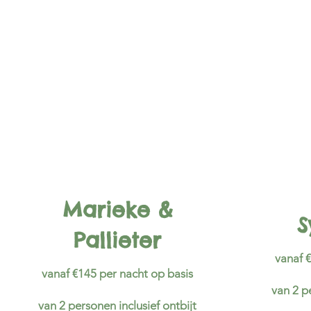
Marieke &
S
Pallieter
vanaf 
vanaf €145 per nacht op basis
van 2 p
van 2 personen inclusief ontbijt