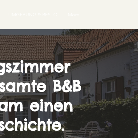
UMGEBUNG & RESTO
More...
ngszimmer
esamte B&B
sam einen
chichte.