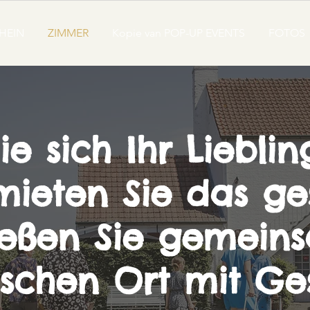
HEIN
ZIMMER
Kopie van POP-UP EVENTS
FOTOS
ie sich Ihr Liebli
mieten Sie das g
eßen Sie gemein
schen Ort mit Ges