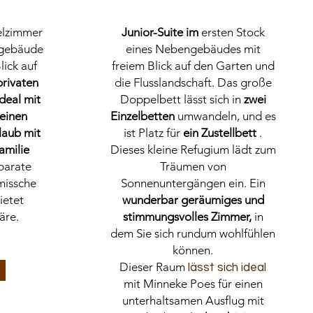
lzimmer
Junior-Suite
im
ersten Stock
ngebäude
eines Nebengebäudes mit
lick auf
freiem Blick auf den Garten und
privaten
die Flusslandschaft. Das große
ideal mit
Doppelbett lässt sich in
zwei
einen
Einzelbetten
umwandeln, und es
laub mit
ist Platz für
ein Zustellbett
.
amilie
Dieses kleine Refugium lädt zum
parate
Träumen von
missche
Sonnenuntergängen ein. Ein
bietet
wunderbar geräumiges und
äre.
stimmungsvolles Zimmer,
in
dem Sie sich rundum wohlfühlen
können.
Dieser Raum
lässt sich ideal
mit Minneke Poes für einen
unterhaltsamen Ausflug mit