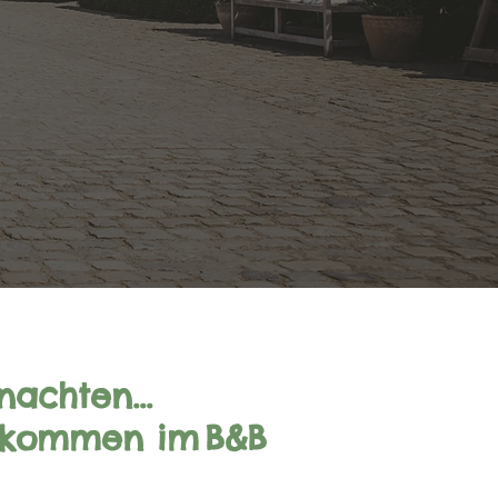
achten...
llkommen im
B&B