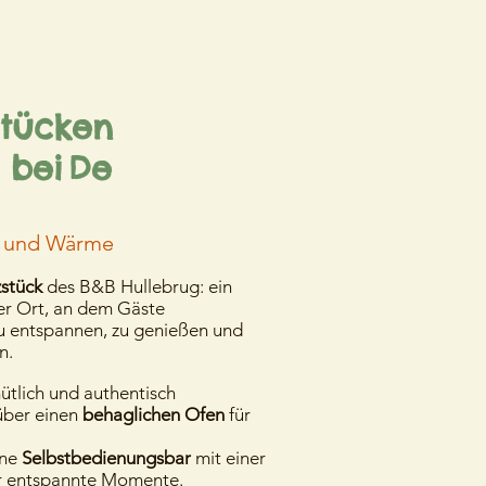
stücken
 bei
De
 und Wärme
stück
des B&B Hullebrug: ein
her Ort, an dem Gäste
entspannen, zu genießen und
n.
tlich und authentisch
 über einen
behaglichen Ofen
für
ine
Selbstbedienungsbar
mit einer
r entspannte Momente.