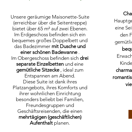
Cha
Unsere geräumige Maisonette-Suite
Hauptge
(erreichbar über die Seitentreppe)
eine Sei
bietet über 65 m² auf zwei Ebenen.
Im Erdgeschoss befinden sich ein
den F
bequemes großes Doppelbett und
gemütlic
das Badezimmer
mit Dusche und
beq
einer schönen Badewanne
.
Erwach
Im Obergeschoss befinden sich
drei
Kinde
separate Einzelbetten
und eine
gemütliche Sitzecke
, ideal zum
charma
Entspannen am Abend.
romanti
Diese Suite ist dank ihres
vi
Platzangebots, ihres Komforts und
ihrer wohnlichen Einrichtung
besonders beliebt bei Familien,
Freundesgruppen und
Geschäftsreisenden, die einen
mehrtägigen (geschäftlichen)
Aufenthalt
planen.