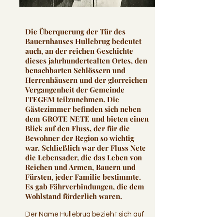
Die Überquerung der Tür des
Bauernhauses Hullebrug bedeutet
auch, an der reichen Geschichte
dieses jahrhundertealten Ortes, den
benachbarten Schlössern und
Herrenhäusern und der glorreichen
Vergangenheit der Gemeinde
ITEGEM teilzunehmen. Die
Gästezimmer befinden sich neben
dem GROTE NETE und bieten einen
Blick auf den Fluss, der für die
Bewohner der Region so wichtig
war. Schließlich war der Fluss Nete
die Lebensader, die das Leben von
Reichen und Armen, Bauern und
Fürsten, jeder Familie bestimmte.
Es gab Fährverbindungen, die dem
Wohlstand förderlich waren.
Der Name Hullebrug bezieht sich auf