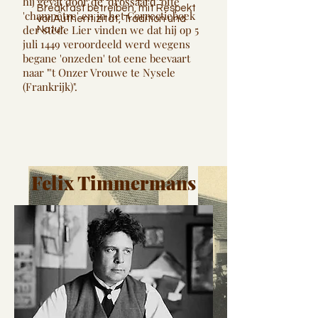
hij gevat door de 'drossaard' ofte
Breakfast betreiben, mit Respekt
'champêtre' en in het Correctieboek
vor Authentizität, Tradition und
der stede Lier vinden we dat hij op 5
Natur.
juli 1449 veroordeeld werd wegens
begane 'onzeden' tot eene beevaart
naar "'t Onzer Vrouwe te Nysele
(Frankrijk)".
Felix Timmermans