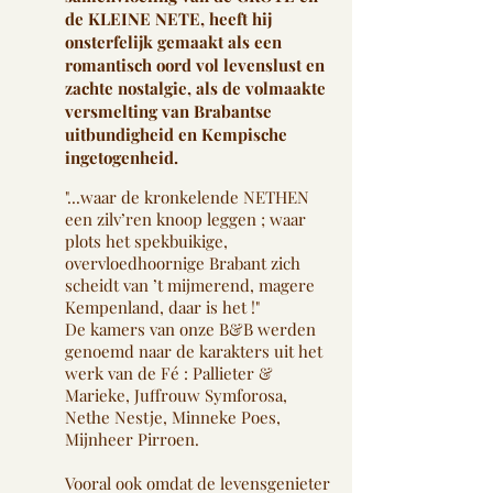
de KLEINE NETE, heeft hij
onsterfelijk gemaakt als een
romantisch oord vol levenslust en
zachte nostalgie, als de volmaakte
versmelting van Brabantse
uitbundigheid en Kempische
ingetogenheid.
"...waar de kronkelende NETHEN
een zilv’ren knoop leggen ; waar
plots het spekbuikige,
overvloedhoornige Brabant zich
scheidt van ’t mijmerend, magere
Kempenland, daar is het !"
De kamers van onze B&B werden
genoemd naar de karakters uit het
werk van de Fé : Pallieter &
Marieke, Juffrouw Symforosa,
Nethe Nestje, Minneke Poes,
Mijnheer Pirroen.
Vooral ook omdat de levensgenieter