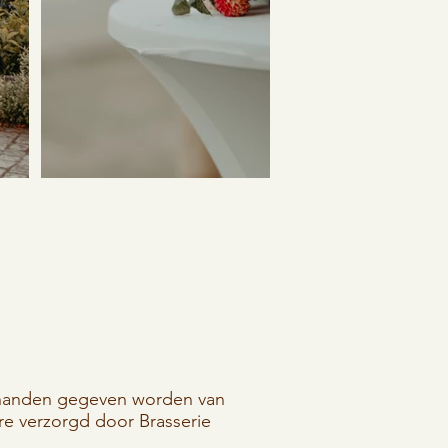
Uit
de
galerij
in handen gegeven worden van
re verzorgd door Brasserie