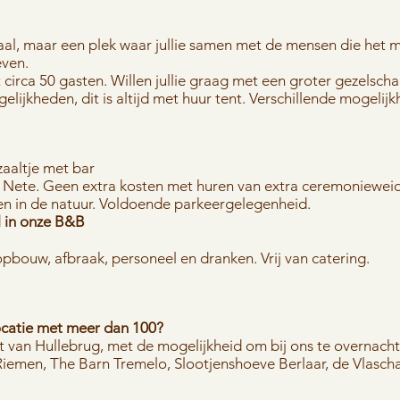
zaal, maar een plek waar jullie samen met de mensen die het m
even.
t circa 50 gasten. Willen jullie graag met een groter gezelsc
ijkheden, dit is altijd met huur tent. Verschillende mogelijk
zaaltje met bar
e Nete. Geen extra kosten met huren van extra ceremoniewei
en in de natuur. Voldoende parkeergelegenheid.
l in onze B&B
pbouw, afbraak, personeel en dranken. Vrij van catering.
ocatie met meer dan 100?
rt van Hullebrug, met de mogelijkheid om bij ons te overnacht
Riemen, The Barn Tremelo, Slootjenshoeve Berlaar, de Vlasc