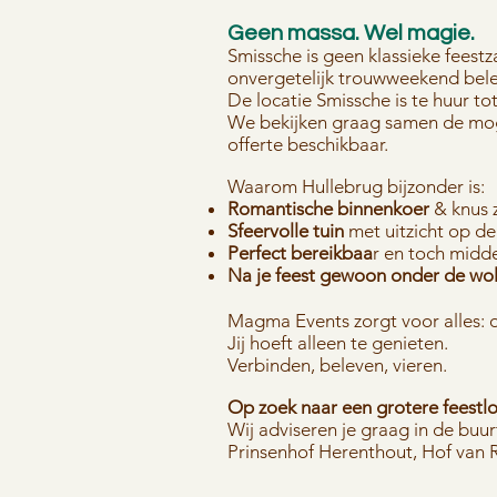
Geen massa. Wel magie.
Smissche is geen klassieke feest
onvergetelijk trouwweekend bel
De locatie Smissche is te huur to
We bekijken graag samen de mogel
offerte beschikbaar.
Waarom Hullebrug bijzonder is:
Romantische binnenkoer
& knus 
Sfeervolle tuin
met uitzicht op d
Perfect bereikbaa
r en toch midd
Na je feest gewoon onder de wo
Magma Events zorgt voor alles: o
Jij hoeft alleen te genieten.
Verbinden, beleven, vieren.
Op zoek naar een grotere feestl
Wij adviseren je graag in de buu
Prinsenhof Herenthout, Hof van 