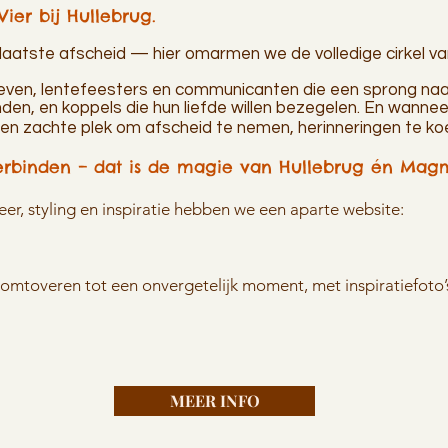
Vier bij Hullebrug.
 laatste afscheid — hier omarmen we de volledige cirkel va
leven, lentefeesters en communicanten die een sprong na
en, en koppels die hun liefde willen bezegelen. En wannee
 een zachte plek om afscheid te nemen, herinneringen te k
erbinden – dat is de magie van Hullebrug én Magm
eer, styling en inspiratie hebben we een aparte website:
t omtoveren tot een onvergetelijk moment, met inspiratiefoto
MEER INFO