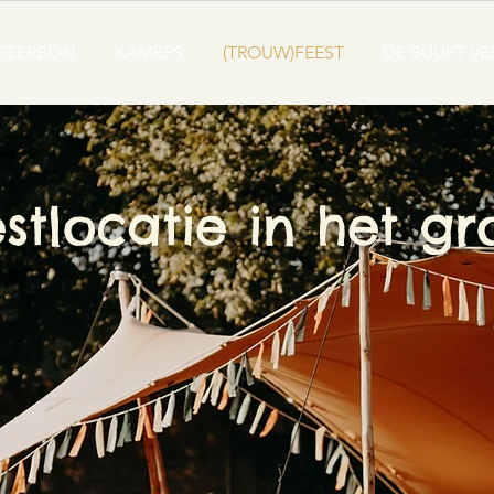
OGEERBON
KAMERS
(TROUW)FEEST
DE BUURT V
stlocatie in het g